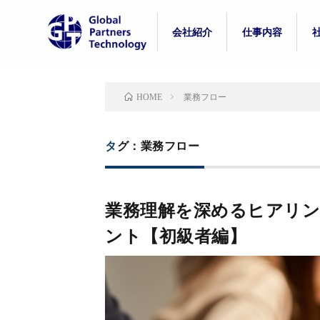
会社紹介
仕事内容
代表紹介
事業紹介
組織体制
制度紹介
カルチャー
社員の一日
入社後のギャッ
業務フロー
HOME
タグ：業務フロー
業務理解を深めるヒアリ
ント【初級者編】