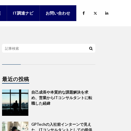
項
IT調達ナビ
お問い合わせ
項（新卒）
項（キャリア）
最近の投稿
自己成長や本質的な課題解決を求
め、営業からITコンサルタントに転
職した経緯
GPTechの入社前インターンで見え
た、ITコンサルタントとしての提供