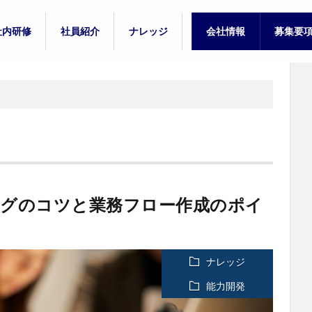
社内研修
社員紹介
ナレッジ
会社情報
募集要
プ
新人研修
中堅研修
新卒入社
中途入社
教訓
能力開発
募集要
募集要
ングのコツと業務フロー作成のポイ
ナレッジ
能力開発