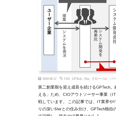
2020.08.12
CIO
,
GPTech
,
SIer
,
グローバル・パ
第二創業期を迎え成長を続けるGPTec
える」ため、CIOアウトソーサー事業（
戦しています。 この記事では、IT業界や
りの深いSIerとの住み分け、GPTech
て説明し、現在のIT業界にお […]