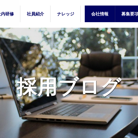
社内研修
社員紹介
ナレッジ
会社情報
募集要
プ
新人研修
中堅研修
新卒入社
中途入社
教訓
能力開発
募集要
募集要
採用ブログ