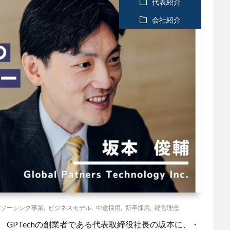
代表紹介
会社紹介
トソーシング事業
,
ビジネスモデル
,
中途採用
,
新卒採用
,
経営理念
。 GPTechの創業者である代表取締役社長の坂本に、・