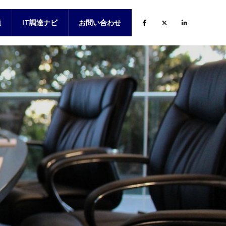
項
IT調達ナビ
お問い合わせ
項（新卒）
項（キャリア）