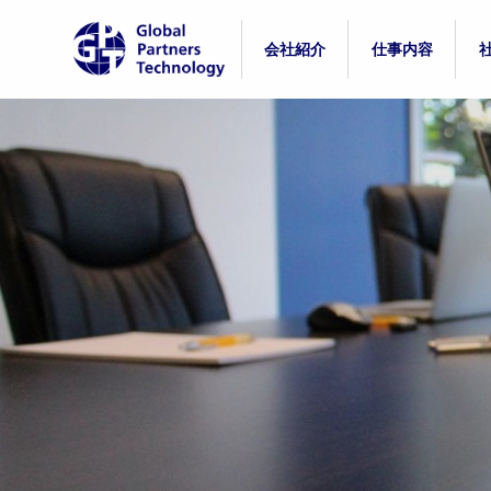
会社紹介
仕事内容
代表紹介
事業紹介
組織体制
制度紹介
カルチャー
社員の一日
入社後のギャッ