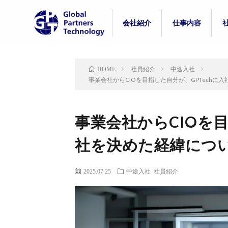
会社紹介
仕事内容
代表紹介
事業紹介
組織体制
制度紹介
カルチャー
社員の一日
入社後のギャッ
社員紹介
中途入社
HOME
事業会社からCIOを目指した自分が、GPTechに
事業会社からCIOを目
社を決めた経緯につ
2025.07.25
中途入社
社員紹介