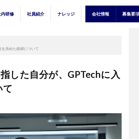
社内研修
社員紹介
ナレッジ
会社情報
募集要
プ
新人研修
中堅研修
新卒入社
中途入社
教訓
能力開発
募集要
募集要
入社を決めた経緯について
指した自分が、GPTechに入
いて