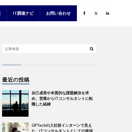
項
IT調達ナビ
お問い合わせ
項（新卒）
項（キャリア）
最近の投稿
自己成長や本質的な課題解決を求
め、営業からITコンサルタントに転
職した経緯
GPTechの入社前インターンで見え
た、ITコンサルタントとしての提供