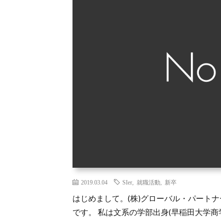
2019.03.04
SIer
,
就職活動
,
新卒
はじめまして。(株)グローバル・パートナー
です。 私は文系の学部出身(早稲田大学商学