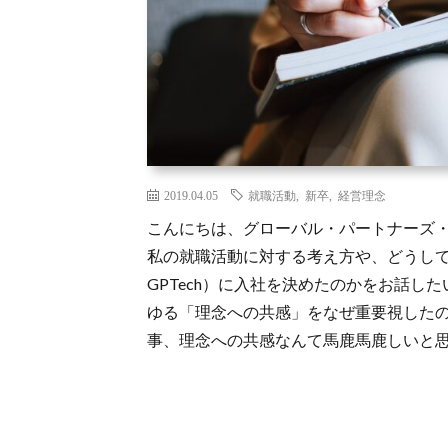
2019.04.05
就職活動
,
新卒
,
経営理念
こんにちは、グローバル・パートナーズ・
私の就職活動に対する考え方や、どうし
GPTech）に入社を決めたのかをお話し
ゆる「理念への共感」をなぜ重要視した
事、理念への共感なんて馬鹿馬鹿しいと思っ