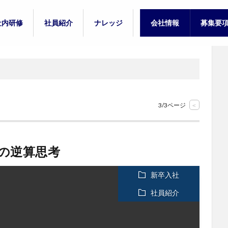
社内研修
社員紹介
ナレッジ
会社情報
募集要
プ
新人研修
中堅研修
新卒入社
中途入社
教訓
能力開発
募集要
募集要
3/3ページ
<
めの逆算思考
新卒入社
社員紹介