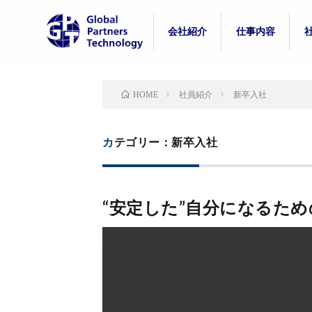
会社紹介
仕事内容
代表紹介
事業紹介
組織体制
制度紹介
カルチャー
社員の一日
入社後のギャッ
社員紹介
新卒入社
HOME
カテゴリー：新卒入社
“安定した”自分になるた