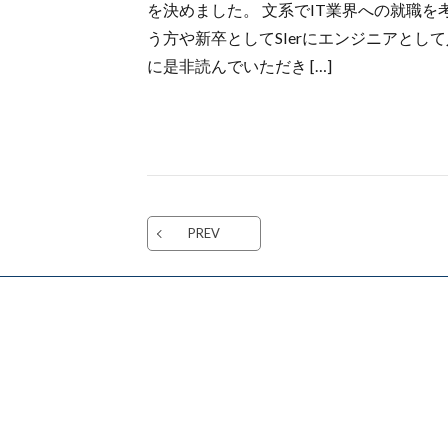
を決めました。 文系でIT業界への就職
う方や新卒としてSIerにエンジニアとし
に是非読んでいただき […]
PREV