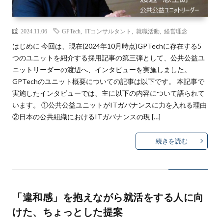
2024.11.06
GPTech
,
ITコンサルタント
,
就職活動
,
経営理念
はじめに 今回は、現在(2024年10月時点)GPTechに存在する5
つのユニットを紹介する採用記事の第三弾として、公共公益ユ
ニットリーダーの渡辺へ、インタビューを実施しました。
GPTechのユニット概要についての記事は以下です。 本記事で
実施したインタビューでは、主に以下の内容について語られて
います。 ①公共公益ユニットがITガバナンスに力を入れる理由
②日本の公共組織におけるITガバナンスの現 […]
続きを読む
「違和感」を抱えながら就活をする人に向
けた、ちょっとした提案