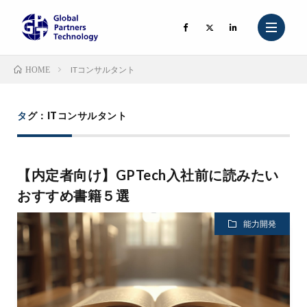
ITコンサルタント
HOME
会社紹介
タグ：ITコンサルタント
仕事内容
【内定者向け】GPTech入社前に読みたい
社内研修
おすすめ書籍５選
社員紹介
能力開発
ナレッジ
会社情報