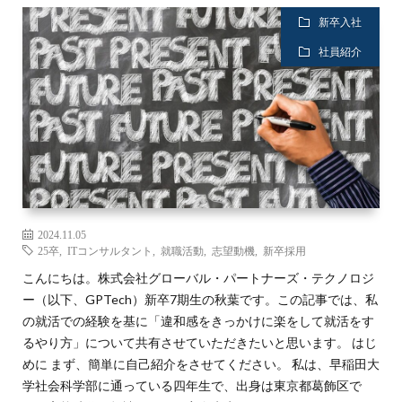
新卒入社
社員紹介
2024.11.05
25卒
,
ITコンサルタント
,
就職活動
,
志望動機
,
新卒採用
こんにちは。株式会社グローバル・パートナーズ・テクノロジ
ー（以下、GPTech）新卒7期生の秋葉です。この記事では、私
の就活での経験を基に「違和感をきっかけに楽をして就活をす
るやり方」について共有させていただきたいと思います。 はじ
めに まず、簡単に自己紹介をさせてください。 私は、早稲田大
学社会科学部に通っている四年生で、出身は東京都葛飾区で