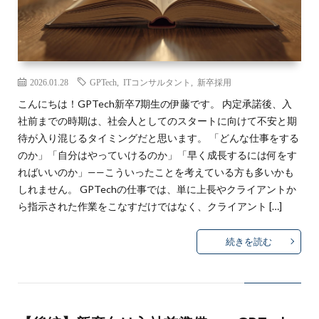
募集要項
IT調達ナビ
2026.01.28
GPTech
,
ITコンサルタント
,
新卒採用
お問い合わ
こんにちは！GPTech新卒7期生の伊藤です。 内定承諾後、入
社前までの時期は、社会人としてのスタートに向けて不安と期
待が入り混じるタイミングだと思います。 「どんな仕事をする
のか」「自分はやっていけるのか」「早く成長するには何をす
ればいいのか」——こういったことを考えている方も多いかも
しれません。 GPTechの仕事では、単に上長やクライアントか
ら指示された作業をこなすだけではなく、クライアント […]
続きを読む