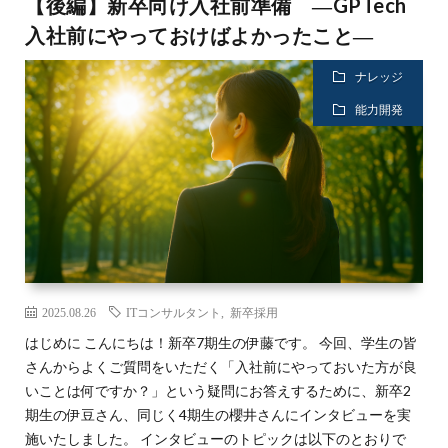
【後編】新卒向け入社前準備 ―GPTech
入社前にやっておけばよかったこと―
ナレッジ
能力開発
2025.08.26
ITコンサルタント
,
新卒採用
はじめに こんにちは！新卒7期生の伊藤です。 今回、学生の皆
さんからよくご質問をいただく「入社前にやっておいた方が良
いことは何ですか？」という疑問にお答えするために、新卒2
期生の伊豆さん、同じく4期生の櫻井さんにインタビューを実
施いたしました。 インタビューのトピックは以下のとおりで