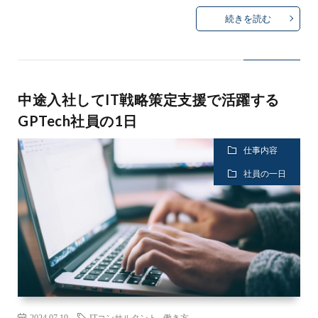
続きを読む
中途入社してIT戦略策定支援で活躍する
GPTech社員の1日
仕事内容
社員の一日
2024.07.19
ITコンサルタント
,
働き方